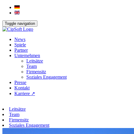
Toggle navigation
News
Spiele
Partner
Unternehmen
Leitsätze
Team
Firmensitz
Soziales Engagement
Presse
Kontakt
Karriere ↗
Leitsätze
Team
Firmensitz
Soziales Engagement