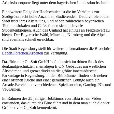
Arbeitslosenquote liegt unter dem bayerischen Landesdurchschnitt.
Eine weitere Folge der Hochschulen ist die im Verhältnis zur
Stadtgröße recht hohe Anzahl an Studierenden. Dadurch bleibt die
Stadt trotz ihres Alters jung, und neben zahlreichen bayerischen
Traditionslokalen und Cafes finden sich auch viele
Studentenkneipen. Auch das Umland hat einiges an Freizeitwert zu
bieten. Der Bayerische Wald, München, Nürnberg und die Alpen
sind ebenfalls schnell erreichbar.
Die Stadt Regensburg stellt für weitere Informationen die Broschüre
Leben.Forschen.Arbeiten
zur Verfügung.
Das Büro der CipSoft GmbH befindet sich im dritten Stock des
denkmalgeschützten ehemaligen E.ON-Gebäudes am westlichen
Altstadtrand und grenzt direkt an die größte innerstädtische
Parkanlage in Regensburg. In den Büroräumen finden sich neben
einer offenen Küche und einer gemütlichen Lounge auch ein
Arcade-Bereich mit verschiedenen Spielkonsolen, Gaming-PCs und
VR-Brillen.
Im Rahmen des 25-jährigen Jubiläums von Tibia ist ein Video
entstanden, das durch das Büro führt und in dem man auch die vier
Gründer von CipSoft kennenlernt.