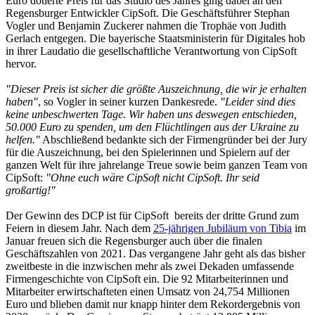
Euro dotierte Preis für das Studio des Jahres ging dabei an den
Regensburger Entwickler CipSoft. Die Geschäftsführer Stephan
Vogler und Benjamin Zuckerer nahmen die Trophäe von Judith
Gerlach entgegen. Die bayerische Staatsministerin für Digitales hob
in ihrer Laudatio die gesellschaftliche Verantwortung von CipSoft
hervor.
"Dieser Preis ist sicher die größte Auszeichnung, die wir je erhalten
haben"
, so Vogler in seiner kurzen Dankesrede.
"Leider sind dies
keine unbeschwerten Tage. Wir haben uns deswegen entschieden,
50.000 Euro zu spenden, um den Flüchtlingen aus der Ukraine zu
helfen."
Abschließend bedankte sich der Firmengründer bei der Jury
für die Auszeichnung, bei den Spielerinnen und Spielern auf der
ganzen Welt für ihre jahrelange Treue sowie beim ganzen Team von
CipSoft:
"Ohne euch wäre CipSoft nicht CipSoft. Ihr seid
großartig!"
Der Gewinn des DCP ist für CipSoft bereits der dritte Grund zum
Feiern in diesem Jahr. Nach dem
25-jährigen Jubiläum von Tibia
im
Januar freuen sich die Regensburger auch über die finalen
Geschäftszahlen von 2021. Das vergangene Jahr geht als das bisher
zweitbeste in die inzwischen mehr als zwei Dekaden umfassende
Firmengeschichte von CipSoft ein. Die 92 Mitarbeiterinnen und
Mitarbeiter erwirtschafteten einen Umsatz von 24,754 Millionen
Euro und blieben damit nur knapp hinter dem Rekordergebnis von